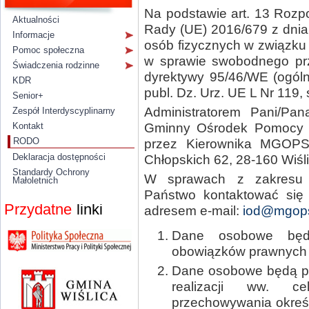
Na podstawie art. 13 Rozp
Aktualności
Rady (UE) 2016/679 z dnia 
Informacje
osób fizycznych w związku
Pomoc społeczna
w sprawie swobodnego prz
Świadczenia rodzinne
dyrektywy 95/46/WE (ogóln
KDR
publ. Dz. Urz. UE L Nr 119, 
Senior+
Administratorem Pani/Pa
Zespół Interdyscyplinarny
Kontakt
Gminny Ośrodek Pomocy S
RODO
przez Kierownika MGOPS 
Deklaracja dostępności
Chłopskich 62, 28-160 Wiśli
Standardy Ochrony
W sprawach z zakresu
Małoletnich
Państwo kontaktować się
Przydatne
linki
adresem e-mail:
iod@mgops.
Dane osobowe będą
obowiązków prawnych c
Dane osobowe będą pr
realizacji ww. c
przechowywania okreś