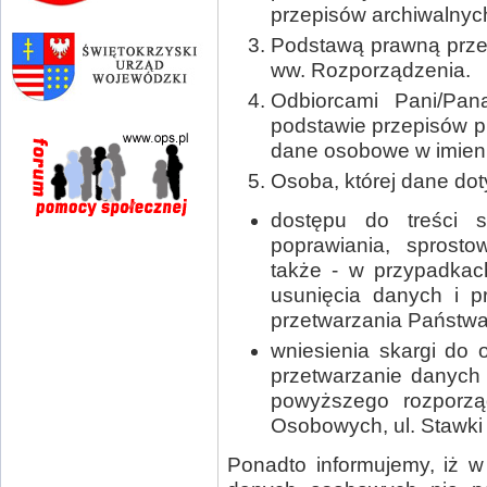
przepisów archiwalnyc
Podstawą prawną przetwa
ww. Rozporządzenia.
Odbiorcami Pani/Pa
podstawie przepisów p
dane osobowe w imieni
Osoba, której dane do
dostępu do treści 
poprawiania, sprosto
także - w przypadkac
usunięcia danych i p
przetwarzania Państw
wniesienia skargi do
przetwarzanie danych
powyższego rozporzą
Osobowych, ul. Stawki
Ponadto informujemy, iż 